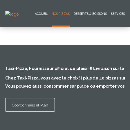
ACCUEIL
NOS PIZZAS
DESSERTS & BOISSONS
SERVICES
NOS
PIZZAS
N'oubliez pas, la livraison est
GRATUITE !
Accueil
Nos
Pizzas
Taxi-Pizza, Fournisseur officiel de plaisir !! Livraison sur l
Chez Taxi-Pizza, vous avez le choix! ( plus de 40 pizzas sur 
Desserts
&
Vous pouvez aussi consommer sur place ou emporter vos pi
Boissons
services
Coordonnées et Plan